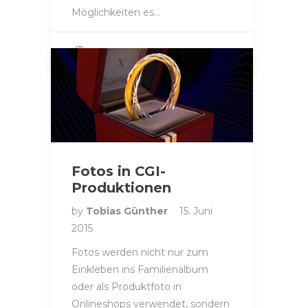
Möglichkeiten es…
FOTO
Fotos in CGI-
Produktionen
by
Tobias Günther
15. Juni
2015
Fotos werden nicht nur zum
Einkleben ins Familienalbum
oder als Produktfoto in
Onlineshops verwendet, sondern