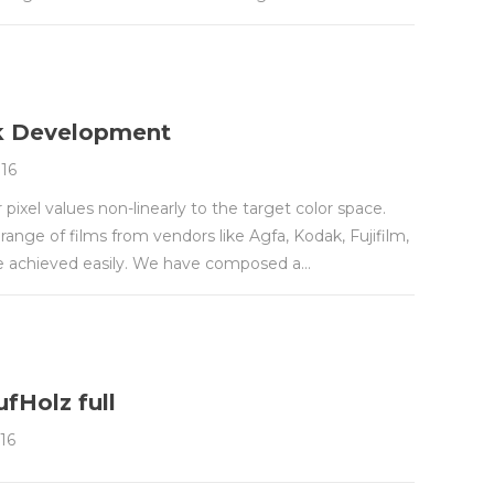
ok Development
016
pixel values non-linearly to the target color space.
range of films from vendors like Agfa, Kodak, Fujifilm,
e achieved easily. We have composed a…
fHolz full
16