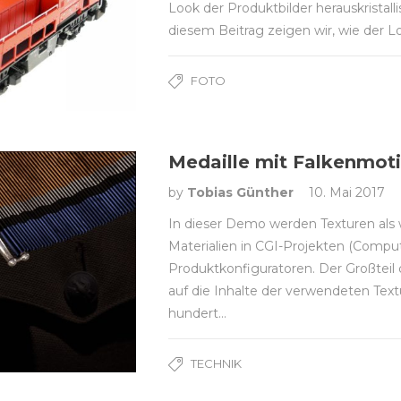
Look der Produktbilder herauskristalli
diesem Beitrag zeigen wir, wie der
FOTO
Medaille mit Falkenmoti
by
Tobias Günther
10. Mai 2017
In dieser Demo werden Texturen als w
Materialien in CGI-Projekten (Comput
Produktkonfiguratoren. Der Großteil
auf die Inhalte der verwendeten Text
hundert…
TECHNIK