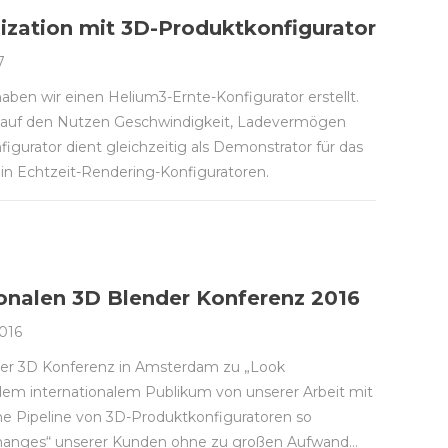
zation mit 3D-Produktkonfigurator
7
ben wir einen Helium3-Ernte-Konfigurator erstellt.
auf den Nutzen Geschwindigkeit, Ladevermögen
igurator dient gleichzeitig als Demonstrator für das
n Echtzeit-Rendering-Konfiguratoren.
tionalen 3D Blender Konferenz 2016
016
 der 3D Konferenz in Amsterdam zu „Look
dem internationalem Publikum von unserer Arbeit mit
he Pipeline von 3D-Produktkonfiguratoren so
Changes“ unserer Kunden ohne zu großen Aufwand…