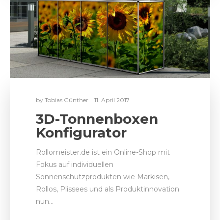
by
Tobias Günther
11. April 2017
3D-Tonnenboxen
Konfigurator
Rollomeister.de ist ein Online-Shop mit
Fokus auf individuellen
Sonnenschutzprodukten wie Markisen,
Rollos, Plissees und als Produktinnovation
nun…