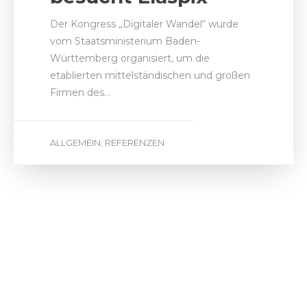
ALLGEMEIN
REFERENZEN
,
by
Tobias Günther
12. März 2015
Rollomeister.de
Rollomeister.de ist ein Online-Shop für
Sonnenschutz-Produkte mit einem
starken Fokus auf individuelle
Anpassbarkeit der Markisen, Rollos und…