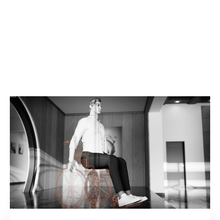
by
Tobias Günther
25. März 2024
Visualisierung
barrierefreier
Fashion
Das in Heidelberg & Mannheim
beheimatete Mode-Label
CLAIRECOMMON designt und produziert