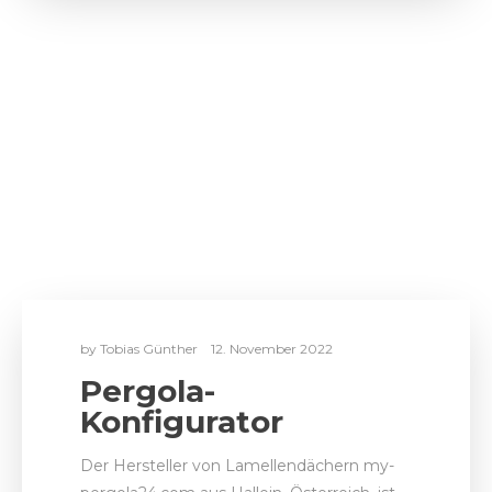
by
Tobias Günther
12. November 2022
Pergola-
Konfigurator
Der Hersteller von Lamellendächern my-
pergola24.com aus Hallein, Österreich, ist
ein Trusted Shop-signierter
Spezialhersteller für hochwertige
Lamellendächer. Elaspix…
REFERENZEN