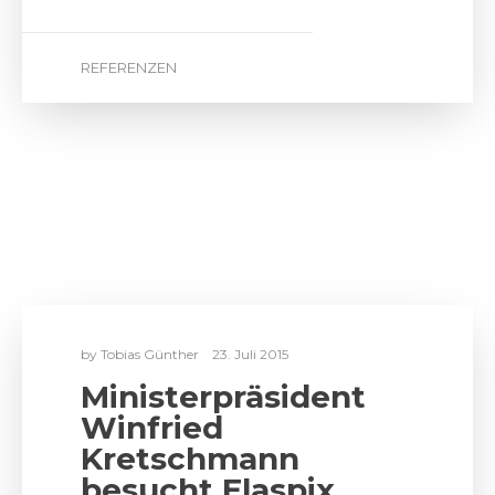
by
Tobias Günther
23. Juli 2015
Ministerpräsident
Winfried
Kretschmann
besucht Elaspix
Der Kongress „Digitaler Wandel“ wurde
vom Staatsministerium Baden-
Württemberg organisiert, um die
etablierten mittelständischen und großen
Firmen des…