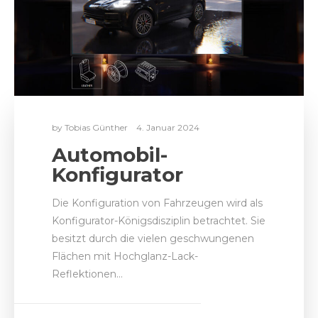
by
Tobias Günther
4. Januar 2024
Automobil-
Konfigurator
Die Konfiguration von Fahrzeugen wird als
Konfigurator-Königsdisziplin betrachtet. Sie
besitzt durch die vielen geschwungenen
Flächen mit Hochglanz-Lack-
Reflektionen…