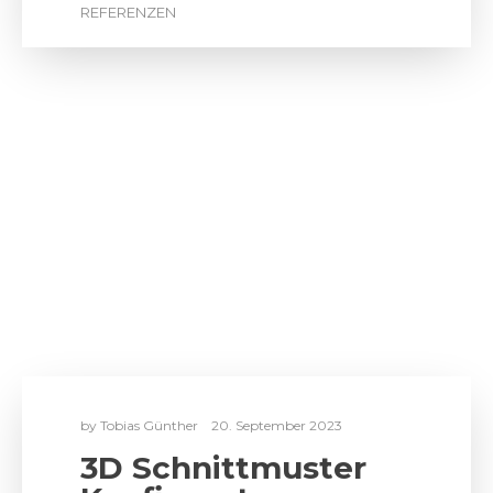
REFERENZEN
by
Tobias Günther
20. September 2023
3D Schnittmuster
Konfigurator
Für den Kunden Picknsew hat Elaspix
einen 3D-Konfigurator zur Betrachtung
von Schnittmuster-Entwürfen umgesetzt.
Hierbei können KundInnen aus…
REFERENZEN