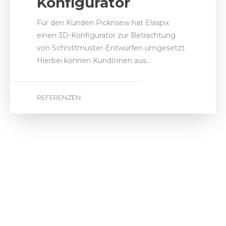
by
Tobias Günther
2. März 2023
Konfigurator für
luxuriöse Sitzsäcke
aus Brasilien