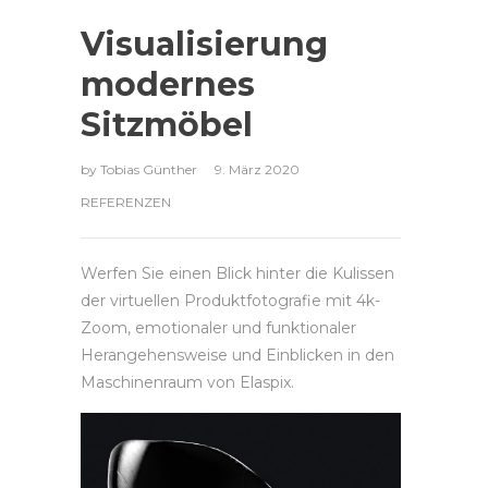
Visualisierung
modernes
Sitzmöbel
by
Tobias Günther
9. März 2020
REFERENZEN
Werfen Sie einen Blick hinter die Kulissen
der virtuellen Produktfotografie mit 4k-
Zoom, emotionaler und funktionaler
Herangehensweise und Einblicken in den
Maschinenraum von Elaspix.