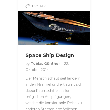
TECHNIK
Space Ship Design
by
Tobias Günther
22.
Oktober 2014
Der Mensch schaut seit langem
in den Himmel und erträumt sich
dabei Raumschiffe in allen
möglichen Ausprägungen,
welche die komfortable Reise zu
anderen Sternen ermöglichen